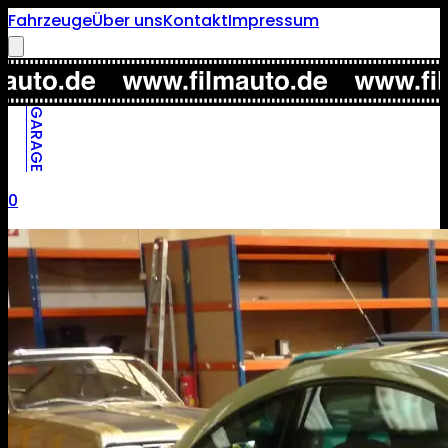
Fahrzeuge
Über uns
Kontakt
Impressum
GARAGE
0