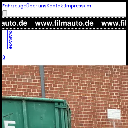
Fahrzeuge
Über uns
Kontakt
Impressum
GARAGE
0