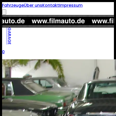
Fahrzeuge
Über uns
Kontakt
Impressum
GARAGE
0