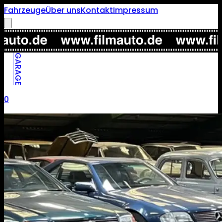
Fahrzeuge
Über uns
Kontakt
Impressum
GARAGE
0