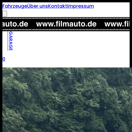
Fahrzeuge
Über uns
Kontakt
Impressum
GARAGE
0