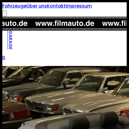
Fahrzeuge
Über uns
Kontakt
Impressum
GARAGE
0